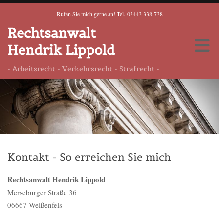
Rufen Sie mich gerne an! Tel.
03443 338-738
Rechtsanwalt
Hendrik Lippold
- Arbeitsrecht - Verkehrsrecht - Strafrecht -
Kontakt - So erreichen Sie mich
Rechtsanwalt Hendrik Lippold
Merseburger Straße 36
06667 Weißenfels