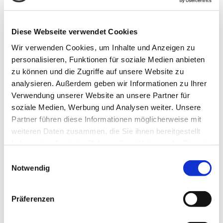
Diese Webseite verwendet Cookies
Wir verwenden Cookies, um Inhalte und Anzeigen zu
Gerne können Sie mir auch über mein Kontaktformular eine
personalisieren, Funktionen für soziale Medien anbieten
zu können und die Zugriffe auf unsere Website zu
Nachricht hinterlassen. Ich werde Ihre Anfrage schnellstmöglich
analysieren. Außerdem geben wir Informationen zu Ihrer
beantworten.
Verwendung unserer Website an unsere Partner für
soziale Medien, Werbung und Analysen weiter. Unsere
Name*
Partner führen diese Informationen möglicherweise mit
weiteren Daten zusammen, die Sie ihnen bereitgestellt
haben oder die sie im Rahmen Ihrer Nutzung der Dienste
E-Mail-Adresse*
gesammelt haben.
Einwilligungsauswahl
Notwendig
Ihre Nachricht an uns*
Präferenzen